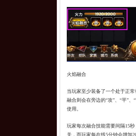
火焰融合
当玩家至少装备了一个处于正常
融合则会在旁边的“攻”、“平”
使用。
玩家每次融合技能需要间隔15秒
关，而玩家每在线5分钟会增加2