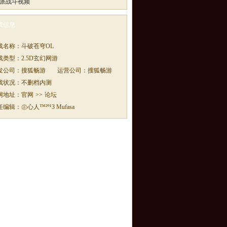
派战斗视频
戏信息
戏名称：
斗破苍穹OL
戏类型：
2.5D玄幻网游
发公司：
搜狐畅游
运营公司：
搜狐畅游
戏状况：
不删档内测
网地址：
官网
>>
论坛
任编辑：
㊣心人™²º¹3 Mufasa