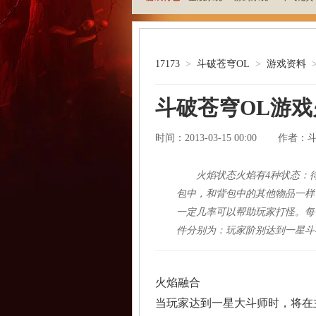
17173
>
斗破苍穹OL
>
游戏资料
斗破苍穹OL游
时间：2013-03-15 00:00
作者：
火焰状态火焰有4种状态：
包中，和背包中的其他物品一样
一定几率可以帮助玩家打怪。每
件分别为：玩家阶别达到一星斗
火焰融合
当玩家达到一星大斗师时，将在