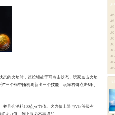
新
更
/06
/06
/06
/06
/06
/06
/06
/06
/06
/06
状态的火焰时，该按钮处于可点击状态，玩家点击火焰
视
、“守”三个框中随机刷新出三个技能，玩家右键点击则可
更
，并且会消耗100点火力值。火力值上限与VIP等级有
0点火力值，到上限后不再增加。