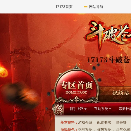
17173首页
网站导航
新手上路
互动系统
宗派技
基本资料：
游戏介绍
-
配置要求
-
快捷键
-
游戏特色：
空战系统
-
炼药系统
-
斗气化翼