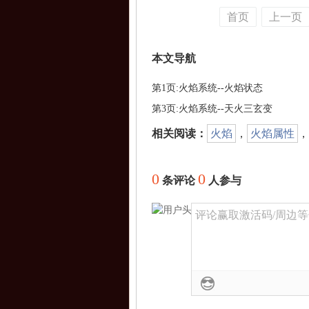
首页
上一页
本文导航
第1页:火焰系统--火焰状态
第3页:火焰系统--天火三玄变
相关阅读：
火焰
，
火焰属性
，
0
0
条评论
人参与
评论赢取激活码/周边等奖