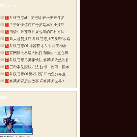
闻点击排行
多>>
-08
1
斗破苍穹ol斗灵进阶 轻松突破斗灵
-08
2
关于加快炼药打丹灵副本的小技巧
-08
3
简谈斗破苍穹扩展包裹的四种方法
-08
4
杀人越货技巧 斗破苍穹挂刀及PK攻略
-08
5
斗破苍穹OL神器获得方法 斗王神器
-08
6
官网异火吞噬大比拼活动的一点心得
-08
7
斗破苍穹另类赚钱法 炼药师依然吃香
-08
8
三种常见赚钱方法 拉镖、跑商、摆摊
-08
9
斗破苍穹OL游戏挖矿和钓鱼分布点
-08
10
炼药师背后的故事 详炼药师世界！
频推荐
多>>