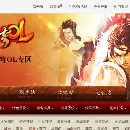
新网游
新页游
礼包/激活码
今日开服
热门页游
魔兽
天堂
王权与
能
特色系统
装备道具
战斗系统
经济系统
副本任务
人物属性
-
特色技能
-
生活技能
-
装备强化
-
傀儡资料
-
官方网站
-
火焰系统
-
城市
-
家族
职业：
萧门
-
星陨阁
-
迦南学院
-
花宗
-
焚炎谷
-
毒宗
-
炼