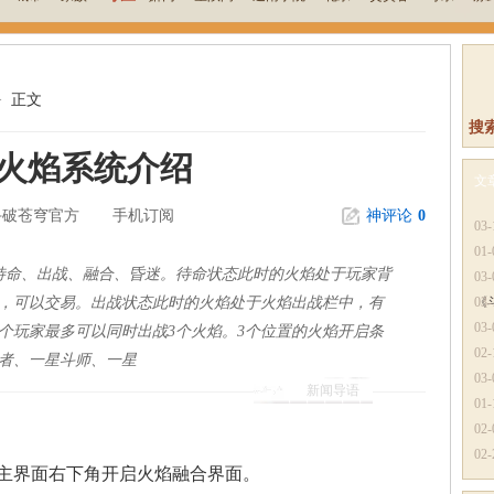
>
正文
搜
戏火焰系统介绍
文
斗破苍穹官方
手机订阅
神评论
0
更
03-
01-
待命、出战、融合、昏迷。待命状态此时的火焰处于玩家背
03-
，可以交易。出战状态此时的火焰处于火焰出战栏中，有
《
03-
03-
个玩家最多可以同时出战3个火焰。3个位置的火焰开启条
02-
者、一星斗师、一星
03-
新闻导语
01-
02-
02-
主界面右下角开启火焰融合界面。