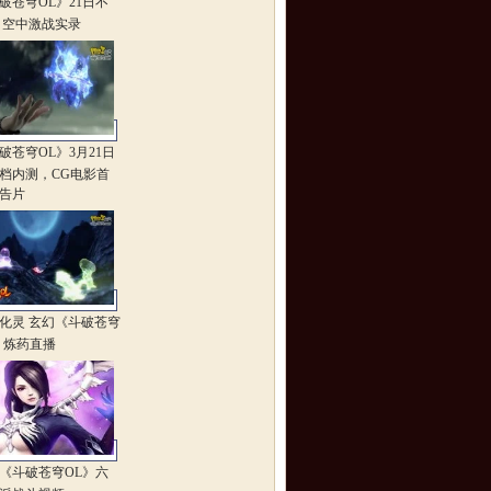
破苍穹OL》21日不
 空中激战实录
破苍穹OL》3月21日
档内测，CG电影首
告片
化灵 玄幻《斗破苍穹
》炼药直播
《斗破苍穹OL》六