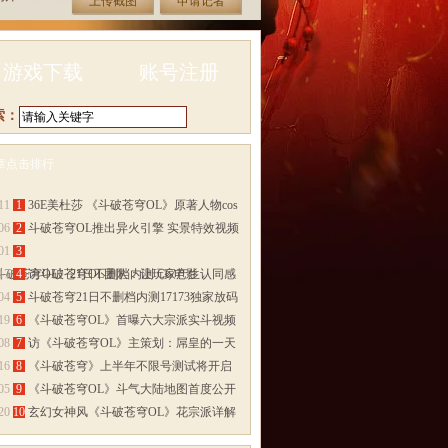
上传截图
申请记者
游戏下载
账号注册
索：
章点击排行
多>>
11
1
36E美杜莎 《斗破苍穹OL》原著人物cos
06
2
斗破苍穹OL推出异火引擎 实景特效视频
01
3
斗破苍穹OL》21日不删档内测 CG电影
17
4
访斗破苍穹OL团队：让玩家产生认同感
04
5
斗破苍穹21日不删档内测17173独家放码
19
6
《斗破苍穹OL》首曝六大宗派实斗视频
08
7
访《斗破苍穹OL》主策划：屌皇的一天
16
8
《斗破苍穹》上半年不限号测试将开启
05
9
《斗破苍穹OL》斗气大陆地图首度公开
20
10
玄幻女神风《斗破苍穹OL》花宗派详解