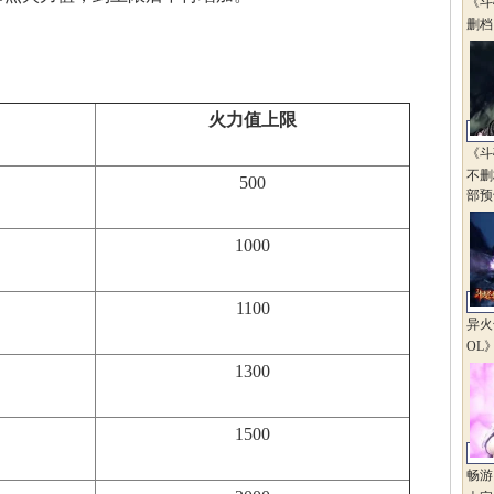
《斗
删档
火力值上限
《斗
不删
500
部预
1000
1100
异火
OL
1300
1500
畅游