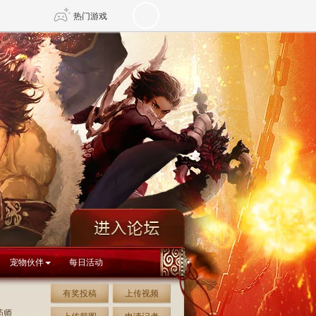
热门游戏
DNF
传奇4
剑网3旗舰版
新天龙八部
自由
诛仙世界
新仙侠5
宠物伙伴
每日活动
有奖投稿
上传视频
药师