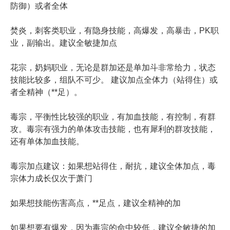
防御）或者全体
焚炎，刺客类职业，有
隐身技能，高爆发，高
暴击，PK职
业，副输
出。建议全敏捷加点
花宗，奶妈职业，无论
是群加还是单加斗非常
给力，状态
技能比较多
，组队不可少。 建议加点全体力（站得
住）或
者全精神（**
足）。
毒宗，平衡性比较强的
职业，有加血技能，有
控制，有群
攻。毒宗有
强力的单体攻击技能，
也有犀利的群攻技能，
还有单体加血技能。
毒宗加点建议：如果想
站得住，耐抗，建议全
体加点，毒
宗体力成长
仅次于萧门
如果想技能伤害高点，
**足点，建议全精神
的加
如果想要有爆发，因为
毒宗的命中较低，建议
全敏捷的加