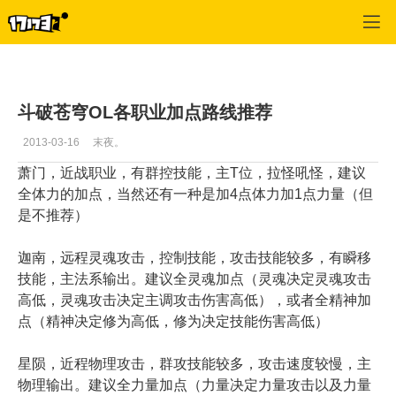
斗破苍穹OL
>
综合心得
>
正文
斗破苍穹OL各职业加点路线推荐
2013-03-16
末夜。
萧门，近战职业，有群
控技能，主T位，拉怪
吼怪，建议
全体力的加
点，当然还有一种是加
4点体力加1点力量（
但
是不推荐）
迦南，远程灵魂攻击，
控制技能，攻击技能较
多，有瞬移
技能，主法
系输出。建议全灵魂加
点（灵魂决定灵魂攻击
高低，灵魂攻击决定主
调攻击伤害高低），或
者全精神加
点（精神决
定修为高低，修为决定
技能伤害高低）
星陨，近程物理攻击，
群攻技能较多，攻击速
度较慢，主
物理输出。
建议全力量加点（力量
决定力量攻击以及力量