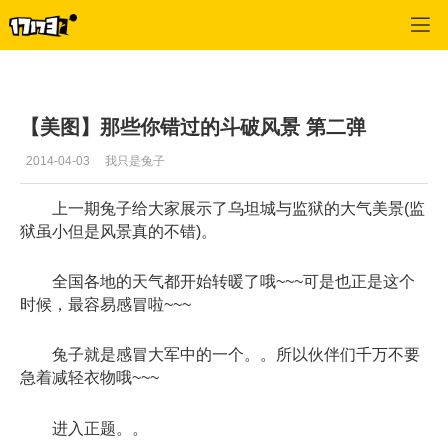
斗破苍穹OL
>
综合讨论
>
正文
【美图】那些你错过的斗破风景 第二弹
2014-04-03
我只是兔子
上一期兔子给大家展示了乌坦城与监狱的大气美景(监
狱虽小但是风景真的不错)。
全国各地的天气都开始转暖了哦~~~可是也正是这个
时候，最容易感冒啦~~~
兔子就是感冒大军中的一个。。所以伙伴们千万不要
急着减轻衣物哦~~~
进入正题。。