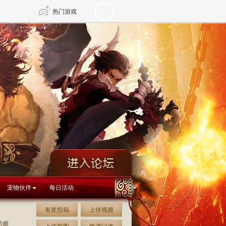
热门游戏
DNF
传奇4
剑网3旗舰版
新天龙八部
自由
诛仙世界
新仙侠5
宠物伙伴
每日活动
有奖投稿
上传视频
药师