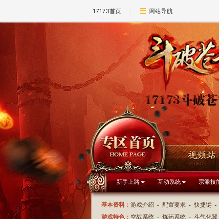
17173首页
网站导航
新手上路
互动系统
宗派技
基本资料：
游戏介绍
-
配置要求
-
快捷键
-
游戏特色：
空战系统
-
炼药系统
-
斗气化翼