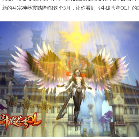
新的斗宗神器震撼降临!这个3月，让你看到《斗破苍穹OL》的P