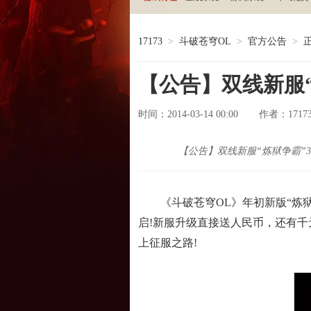
17173
>
斗破苍穹OL
>
官方公告
>
【公告】双线新服“
时间：2014-03-14 00:00
1717
作者：
【公告】双线新服“炼狱争霸”3
《斗破苍穹OL》年初新版“炼狱地
启!新服升级直接送人民币，还有
上征服之路!