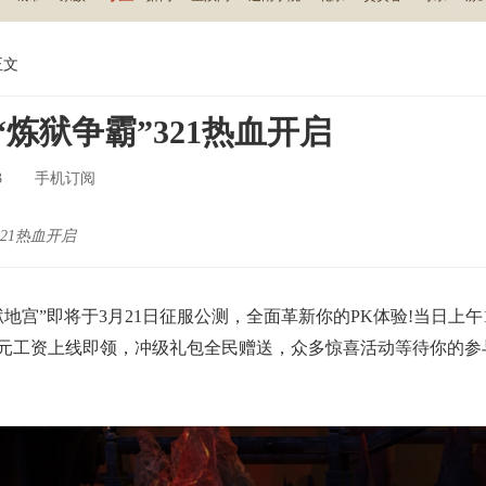
正文
炼狱争霸”321热血开启
3
手机订阅
21热血开启
宫”即将于3月21日征服公测，全面革新你的PK体验!当日上午1
千元工资上线即领，冲级礼包全民赠送，众多惊喜活动等待你的参