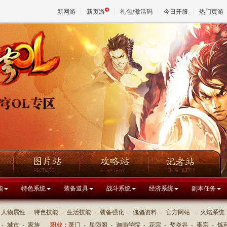
新网游
新页游
礼包/激活码
今日开服
热门页游
魔兽
天堂
王权与
能
特色系统
装备道具
战斗系统
经济系统
副本任务
人物属性
-
特色技能
-
生活技能
-
装备强化
-
傀儡资料
-
官方网站
-
火焰系统
-
城市
-
家族
职业：
萧门
-
星陨阁
-
迦南学院
-
花宗
-
焚炎谷
-
毒宗
-
炼