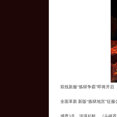
双线新服“炼狱争霸”即将开启
全面革新 新版“炼狱地宫”征服
感恩3月，澎湃起航，《斗破苍穹O