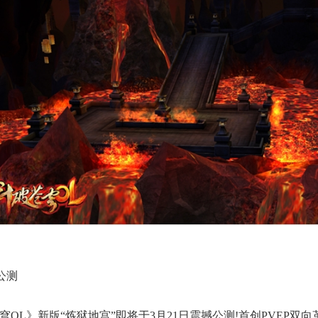
公测
L》新版“炼狱地宫”即将于3月21日震撼公测!首创PVEP双