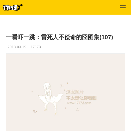
斗破苍穹OL
>
游戏囧图
>
正文
一看吓一跳：雷死人不偿命的囧图集(107)
2013-03-19
17173