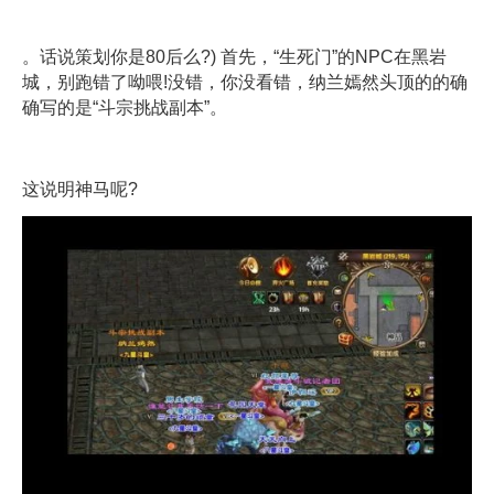
。话说策划你是80后么?) 首先，“生死门”的NPC在黑岩
城，别跑错了呦喂!没错，你没看错，纳兰嫣然头顶的的确
确写的是“斗宗挑战副本”。
这说明神马呢?