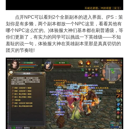
点开NPC可以看到2个全新副本的进入界面。(PS：策
划你是有多懒，两个副本都放一个NPC这里，看看其他有
哪个NPC这么忙的。)体验服大神们基本都在刷普通级，等
你们更新了，有实力的同学可以挑战一下英雄级——不知
羞耻的说一句，体验服大神在英雄副本里那是真真切切的
团灭的节奏哇!