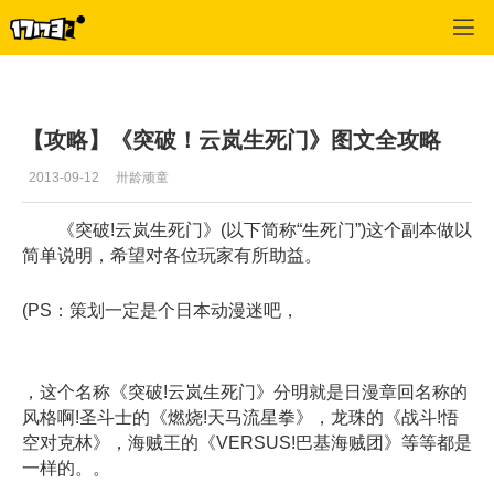
斗破苍穹OL
>
副本攻略
>
正文
【攻略】《突破！云岚生死门》图文全攻略
2013-09-12
卅龄顽童
《突破!云岚生死门》(以下简称“生死门”)这个副本做以
简单说明，希望对各位玩家有所助益。
(PS：策划一定是个日本动漫迷吧，
，这个名称《突破!云岚生死门》分明就是日漫章回名称的
风格啊!圣斗士的《燃烧!天马流星拳》，龙珠的《战斗!悟
空对克林》，海贼王的《VERSUS!巴基海贼团》等等都是
一样的。。