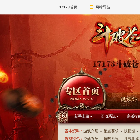
17173首页
网站导航
新手上路
互动系统
宗派技
基本资料：
游戏介绍
-
配置要求
-
快捷键
-
游戏特色：
空战系统
-
炼药系统
-
斗气化翼