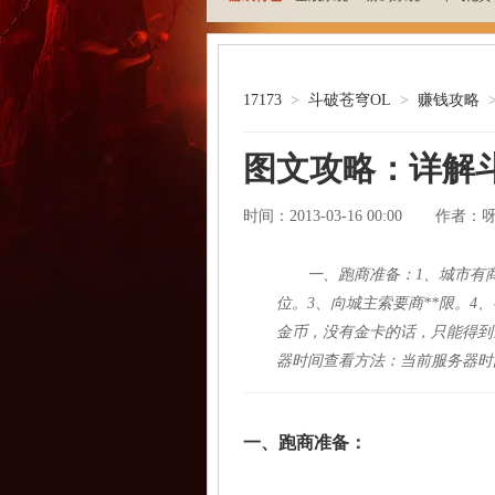
17173
>
斗破苍穹OL
>
赚钱攻略
图文攻略：详解
时间：2013-03-16 00:00
作者：
一、跑商准备：1、城市有商
位。3、向城主索要商**限。
金币，没有金卡的话，只能得到
器时间查看方法：当前服务器时
一、跑商准备：