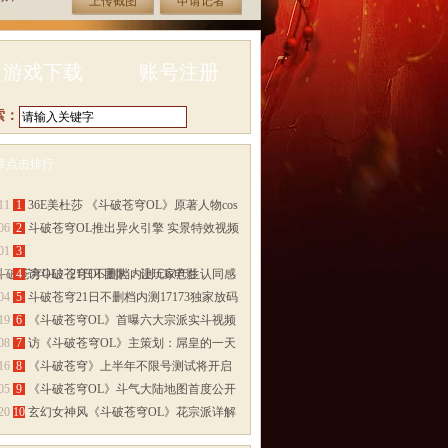
上传截图
申请记者
游戏下载
账号注册
索：
章点击排行
多>>
11
1
36E美杜莎 《斗破苍穹OL》原著人物cos
06
2
斗破苍穹OL推出异火引擎 实景特效视频
01
3
斗破苍穹OL》21日不删档内测 CG电影
17
4
访斗破苍穹OL团队：让玩家产生认同感
04
5
斗破苍穹21日不删档内测17173独家放码
19
6
《斗破苍穹OL》首曝六大宗派实斗视频
08
7
访《斗破苍穹OL》主策划：屌皇的一天
16
8
《斗破苍穹》上半年不限号测试将开启
05
9
《斗破苍穹OL》斗气大陆地图首度公开
20
10
玄幻女神风《斗破苍穹OL》花宗派详解