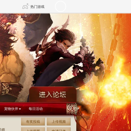
热门游戏
DNF
传奇4
剑网3旗舰版
新天龙八部
自由
诛仙世界
新仙侠5
宠物伙伴
每日活动
有奖投稿
上传视频
药师