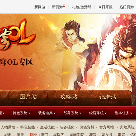
新网游
新页游
礼包/激活码
今日开服
热门页游
魔兽
天堂
王权与
能
特色系统
装备道具
战斗系统
经济系统
副本任务
人物属性
-
特色技能
-
生活技能
-
装备强化
-
傀儡资料
-
官方网站
-
火焰系统
-
城市
-
家族
职业：
萧门
-
星陨阁
-
迦南学院
-
花宗
-
焚炎谷
-
毒宗
-
炼