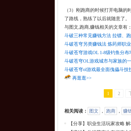
（3）刚跑商的时候打开电脑的
了路线，熟练了以后就随意了。
与
图文,跑商,赚钱
相关的文章有
斗破三种常见赚钱方法 拉镖、
斗破苍穹另类赚钱法 炼药师职
斗破苍穹游戏OL 1-8级钓鱼分布
斗破苍穹OL游戏城市与家族的
斗破苍穹ol游戏最全面傀儡斗技
再逛逛>>
1
2
相关阅读：
图文
，
跑商
，
赚
【分享】职业生活玩家攻略 