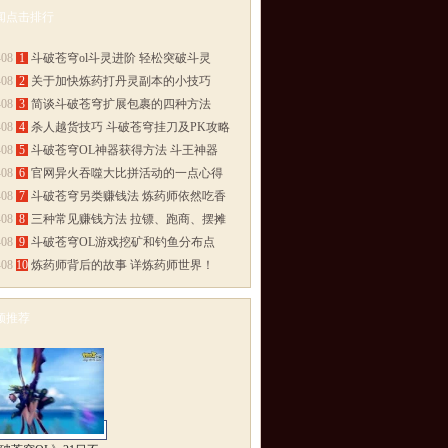
闻点击排行
多>>
-08
1
斗破苍穹ol斗灵进阶 轻松突破斗灵
-08
2
关于加快炼药打丹灵副本的小技巧
-08
3
简谈斗破苍穹扩展包裹的四种方法
-08
4
杀人越货技巧 斗破苍穹挂刀及PK攻略
-08
5
斗破苍穹OL神器获得方法 斗王神器
-08
6
官网异火吞噬大比拼活动的一点心得
-08
7
斗破苍穹另类赚钱法 炼药师依然吃香
-08
8
三种常见赚钱方法 拉镖、跑商、摆摊
-08
9
斗破苍穹OL游戏挖矿和钓鱼分布点
-08
10
炼药师背后的故事 详炼药师世界！
频推荐
多>>