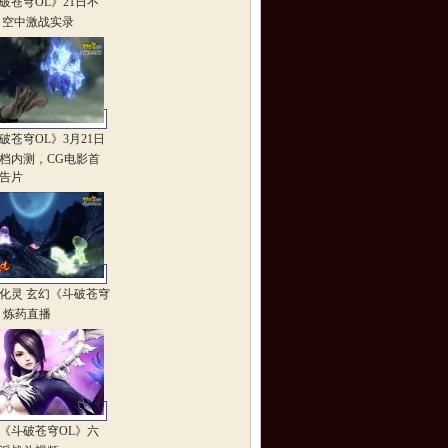
破苍穹OL》21日不
 空中激战实录
破苍穹OL》3月21日
档内测，CG电影首
告片
化灵 玄幻《斗破苍穹
》炼药直播
《斗破苍穹OL》六