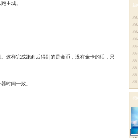
以跑主城。
新
更
/06
/06
/06
/06
/06
/06
里。这样完成跑商后得到的是金币，没有金卡的话，只
/06
/06
/06
/06
务器时间一致。
视
更