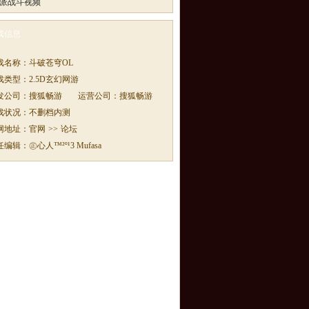
派战斗视频
戏信息
戏名称：
斗破苍穹OL
戏类型：
2.5D玄幻网游
发公司：
搜狐畅游
运营公司：
搜狐畅游
戏状况：
不删档内测
网地址：
官网
>>
论坛
任编辑：
㊣心人™²º¹3 Mufasa