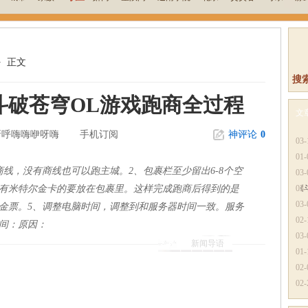
>
正文
搜
斗破苍穹OL游戏跑商全过程
文
呀呼嗨嗨咿呀嗨
手机订阅
神评论
0
更
03-
01-
线，没有商线也可以跑主城。2、包裹栏至少留出6-8个空
03-
4、有米特尔金卡的要放在包裹里。这样完成跑商后得到的是
《
03-
03-
金票。5、调整电脑时间，调整到和服务器时间一致。服务
02-
间：原因：
03-
新闻导语
01-
02-
02-