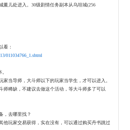
城薰儿处
进入。30级剧情任务
副本从乌坦城(256
以看：
013/011034766_1.shtml
本。
玩家当导师，
大斗师以下的玩家当学
生，才可以进入。
斗师稀缺，不建议
去做这个活动，等大斗
师多了可以
备，去哪里找
？
其他玩家交易
获得，实在没有，可以
通过购买丹书跳过