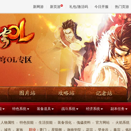
新网游
新页游
礼包/激活码
今日开服
热门页游
魔兽
天堂
王权与
能
特色系统
装备道具
战斗系统
经济系统
副本任务
人物属性
-
特色技能
-
生活技能
-
装备强化
-
傀儡资料
-
官方网站
-
火焰系统
-
城市
-
家族
职业：
萧门
-
星陨阁
-
迦南学院
-
花宗
-
焚炎谷
-
毒宗
-
炼