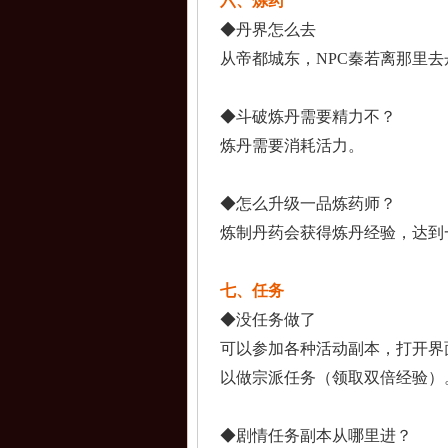
六、炼药
◆丹界怎么去
从帝都城东，NPC秦
若离那里去
◆斗破炼丹需要精力不
？
炼丹需要消耗活力。
◆怎么升级一品炼药师
？
炼制丹药会获得炼丹经
验，达到
七、任务
◆没任务做了
可以参加各种活动副本
，打开界
以做
宗派任务（领取双倍经
验）
◆剧情任务副本从哪里
进？