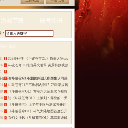
上传截图
申请记者
游戏下载
账号注册
索：
章点击排行
多>>
11
1
36E美杜莎 《斗破苍穹OL》原著人物cos
06
2
斗破苍穹OL推出异火引擎 实景特效视频
01
3
斗破苍穹OL》21日不删档内测 CG电影
17
4
访斗破苍穹OL团队：让玩家产生认同感
04
5
斗破苍穹21日不删档内测17173独家放码
19
6
《斗破苍穹OL》首曝六大宗派实斗视频
08
7
访《斗破苍穹OL》主策划：屌皇的一天
16
8
《斗破苍穹》上半年不限号测试将开启
05
9
《斗破苍穹OL》斗气大陆地图首度公开
20
10
玄幻女神风《斗破苍穹OL》花宗派详解