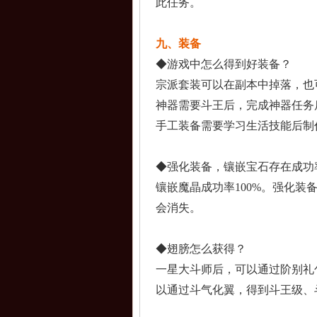
此任
务。
九、装备
◆游戏中怎么得到好装
备？
宗派套装可以在副本中
掉落，也
神器需要斗王后，完成
神器任务
手工装备需要学习生活
技能后制
◆强化装备，镶嵌宝石
存在成功
镶嵌魔晶成功率100
%。强化装
会消失。
◆翅膀怎么获得？
一星大斗师后，可以通
过阶别礼
以通
过斗气化翼，得到斗王
级、