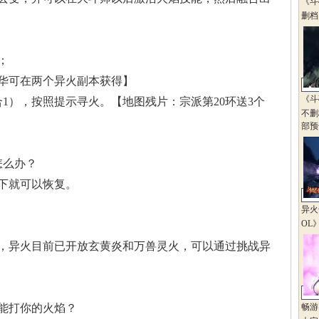
《斗
删档
；
华可在两个异
火副本获得】
《斗
合1），按照
提示寻火。【地图残片
：宗派第20环送3个
不删
部预
怎么办？
下就可以恢复
。
异火
OL
，异火目前已
开放玄黄炎和万兽灵火
，可以通过挑战异
能打你的火焰
？
畅游