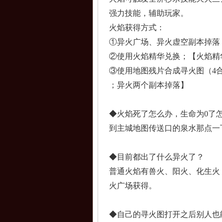
强力
技能，辅助玩家。
火焰获得方式：
①异火广场、异火虚空
副本掉落
②使用火焰精华兑换；
【火焰精
③使用地图残片合成寻
火图（4
；异火两个副本掉落】
◆火焰死了怎么办，生
命为0了
到主城地图传送口的泉
水那点一
◆目前都出了什么异火
了？
普通火焰有兽火、阳火
、化生火
火广
场获得。
◆自己的寻火图打开之
后别人也