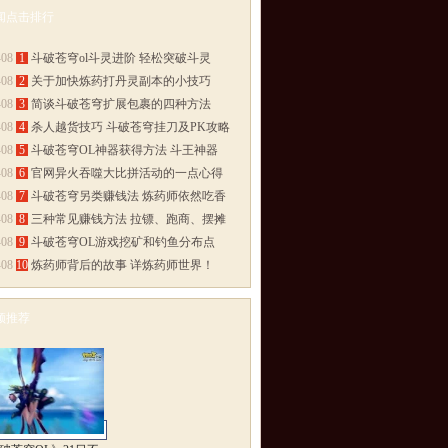
闻点击排行
多>>
-08
1
斗破苍穹ol斗灵进阶 轻松突破斗灵
-08
2
关于加快炼药打丹灵副本的小技巧
-08
3
简谈斗破苍穹扩展包裹的四种方法
-08
4
杀人越货技巧 斗破苍穹挂刀及PK攻略
-08
5
斗破苍穹OL神器获得方法 斗王神器
-08
6
官网异火吞噬大比拼活动的一点心得
-08
7
斗破苍穹另类赚钱法 炼药师依然吃香
-08
8
三种常见赚钱方法 拉镖、跑商、摆摊
-08
9
斗破苍穹OL游戏挖矿和钓鱼分布点
-08
10
炼药师背后的故事 详炼药师世界！
频推荐
多>>