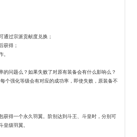
可通过宗派贡
献度兑换；
后获得；
作。
率的问题么？
如果失败了对原有装备
会有什么影响么？
备每个强化
等级会有对应的成功率
，即使失败，原装备不
包获得一个永
久羽翼。阶别达到斗王
、斗皇时，分别可
斗皇级羽翼。