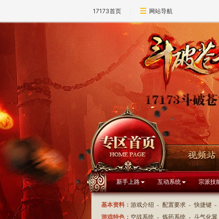
17173首页
网站导航
新手上路
互动系统
宗派技
基本资料：
游戏介绍
-
配置要求
-
快捷键
-
游戏特色：
空战系统
-
炼药系统
-
斗气化翼