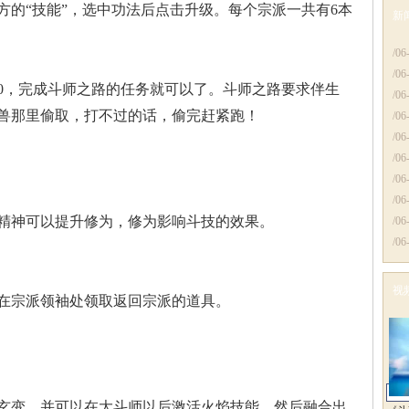
方的“技能”
，选中功法后点击升级
。每个宗派一共有6本
新
更
/06
/06
0，完成
斗师之路的任务就可以
了。斗师之路要求伴生
/06
兽那里偷取，
打不过的话，偷完赶紧
跑！
/06
/06
/06
/06
/06
精神可以提升
修为，修为影响斗技的
效果。
/06
/06
视
在宗派领袖处
领取返回宗派的道具。
更
玄变，并可以
在大斗师以后激活火焰
技能，然后融合出