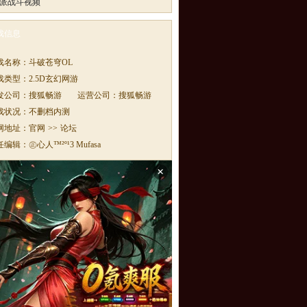
派战斗视频
戏信息
戏名称：
斗破苍穹OL
戏类型：
2.5D玄幻网游
发公司：
搜狐畅游
运营公司：
搜狐畅游
戏状况：
不删档内测
网地址：
官网
>>
论坛
任编辑：
㊣心人™²º¹3 Mufasa
×