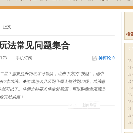
>
正文
搜
戏玩法常见问题集合
文
7173
手机订阅
神评论
0
更
03-
01-
二星？需要提升功法才可晋阶，点击下方的“技能”，选中
03-
有6本功法。◆游戏怎么升级到斗师人物达到30级，功法总
《
03-
03-
任务就可以了。斗师之路要求伴生紫晶源，可以到幽海湖紫晶
02-
偷完赶紧跑！
03-
新闻导语
01-
02-
02-