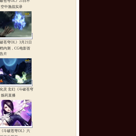
破苍穹OL》21日不
 空中激战实录
破苍穹OL》3月21日
档内测，CG电影首
告片
化灵 玄幻《斗破苍穹
》炼药直播
《斗破苍穹OL》六