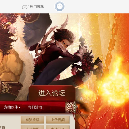
热门游戏
DNF
传奇4
剑网3旗舰版
新天龙八部
自由
诛仙世界
新仙侠5
宠物伙伴
每日活动
有奖投稿
上传视频
药师