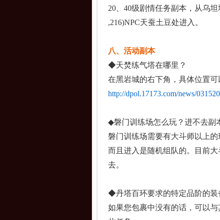
20、40级剧情任务
副本，从乌坦
,216)NPC天蚕
土豆处进入。
八、活动副本
◆天焚练气塔在哪里？
在黑岩城的右下角，具
体位置可
http://dpol.17173.com/news/03152
◆
磐门训练场怎么玩？进
不去副
磐门训练场需要有大斗
师以上的
而且
进入是随机组队的。目
前大
去。
◆丹塔百环要求的特定
品阶的装
如果您包裹中没有的话
，可以与