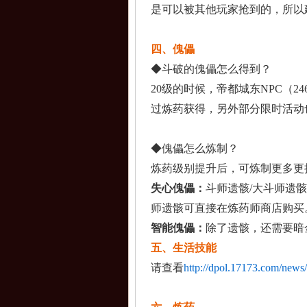
是可以被其他玩家抢到
的，所以
四、傀儡
◆斗破的傀儡怎么得到
？
20级的时候，帝都城
东NPC（246
过炼药获得，
另外部分限时活动
◆傀儡怎么炼制？
炼药级别提升后，可炼
制更多更
失心傀儡：
斗师遗骸/大斗师遗骸
师遗骸可直接
在炼药师商店购买
智能傀儡：
除了遗骸，还需要暗
五、生活技能
请查看
http://dpol.17173.com/new