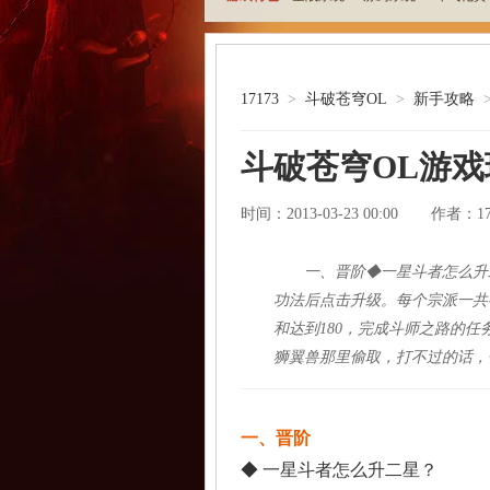
17173
>
斗破苍穹OL
>
新手攻略
斗破苍穹OL游
时间：2013-03-23 00:00
1
作者：
一、晋阶◆一星斗者怎么升
功法后点击升级。每个宗派一共
和达到180，完成斗师之路的
狮翼兽那里偷取，打不过的话，
一、晋阶
◆ 一星斗者怎么升二星？