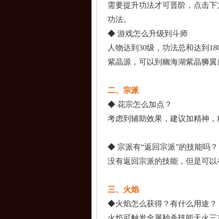
需要提升功法才可晋阶
，点击下
功法。
◆ 游戏怎么升级到斗师
人物达到30级，功法
总和达到18
紫晶源，可以到幽海湖
紫晶狮翼
二、宗派
◆ 花宗怎么加点？
考虑到辅助效果，建议
加精神，
◆ 宗派有“返回宗派”的
技能吗？
没有返回宗派的技能，
但是可以
三、火焰
◆火焰怎么获得？有什
么用途？
火焰可触发全屏秒杀技
能天火三