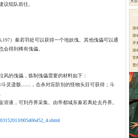
大宗
建议组队前往
。
游
游
游
,1
97）秦若羽处可以获
得一个地妖傀。其他傀
儡可以通
开
也会
得到稀有傀儡。
游
官
责
拉风的傀儡，
炼制傀儡需要的材料如
下：
/斗灵遗骸……，击杀
对应阶别的怪物头目可
获得；斗
。
金
溶液，可到丹界采集。
由帝都城东秦若离处去
丹界。
s/03152013/005406452_4.shtml