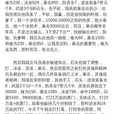
修为230，冰攻629，暴击850，防具全7，进攻装备7带几
个8，武器3个9的石头。先平砍，我虽然暴击出的少，但
我伤害比他高多了，平砍，我赢，但是放技能的时候，坑
爹了，我一个冰箭术，15000-20000之间的伤害，很少暴
击，他一个冰箭术，暴击30000左右，而且，暴击概率非
常高，不是次次爆么，3下里2下出**，技能输出对打，我
输。坑爹啊，我石头比他高一级呢，修为80，暴击1500.
和修为230，暴击850，让我意识到，暴击的重要性，修为
这东西，暂时而言，有点坑人。
然后我就立马洗成全敏捷加点，石头也做了调整，
打，冰攻，灵攻，暴击，然后把那些之前打的灵魂和精神
石头都合到一起，偶尔几件装备就打上冰，暴击，灵魂或
者精神。我现在穿的80套，其他手工，石头：进攻装备全
8，武器2个10一个9，防具全7带几个8。灵攻自身状态下
36000，修为150，暴击1490，冰攻796，命中14800，闪
避5100，99000的血。打21万血的萧门，无啥压力。打23
万血+的萧门，就看他躲掉几个控制技了，暂时还未和24
万血的T打，今天下午我去打打看。打同等的星陨，呵