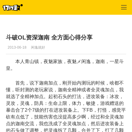
斗破苍穹OL
>
迦南学院
>
正文
斗破OL资深迦南 全方面心得分享
2013-06-18
闲逸就好
本人青山镇，夜魅家族，夜魅メ闲逸，迦南，一星斗
皇。
首先，说下迦南加点，刚开始内测玩的时候，啥都不
懂，听封测的老玩家说，迦南全精神或者全灵魂加点，我
就选了全精神加点。起初石头的打法，进攻装备：冰攻，
灵攻，灵魂，防具：生命上限，体力，敏捷，游戏赠送的
暴击合了2个7级的打在进攻装备上。下FB，打怪，感觉平
砍有点低了，技能伤害也没提高多少啊，经过和全灵魂加
点的迦南交流，我也洗成了全灵魂加点，然后进攻装备上
的石头做了调整，把灵魂拆了几颗，合并了下，打了几颗