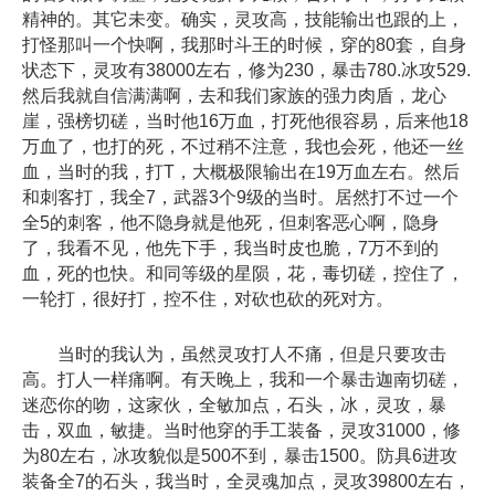
精神的。其它未变。确实，灵攻高，技能输出也跟的上，
打怪那叫一个快啊，我那时斗王的时候，穿的80套，自身
状态下，灵攻有38000左右，修为230，暴击780.冰攻529.
然后我就自信满满啊，去和我们家族的强力肉盾，龙心
崖，强榜切磋，当时他16万血，打死他很容易，后来他18
万血了，也打的死，不过稍不注意，我也会死，他还一丝
血，当时的我，打T，大概极限输出在19万血左右。然后
和刺客打，我全7，武器3个9级的当时。居然打不过一个
全5的刺客，他不隐身就是他死，但刺客恶心啊，隐身
了，我看不见，他先下手，我当时皮也脆，7万不到的
血，死的也快。和同等级的星陨，花，毒切磋，控住了，
一轮打，很好打，控不住，对砍也砍的死对方。
当时的我认为，虽然灵攻打人不痛，但是只要攻击
高。打人一样痛啊。有天晚上，我和一个暴击迦南切磋，
迷恋你的吻，这家伙，全敏加点，石头，冰，灵攻，暴
击，双血，敏捷。当时他穿的手工装备，灵攻31000，修
为80左右，冰攻貌似是500不到，暴击1500。防具6进攻
装备全7的石头，我当时，全灵魂加点，灵攻39800左右，