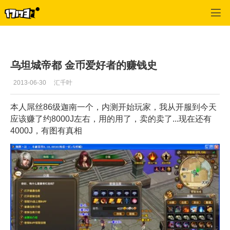
斗破苍穹OL
>
赚钱攻略
>
正文
乌坦城帝都 金币爱好者的赚钱史
2013-06-30
汇千叶
本人屌丝86级迦南一个，内测开始玩家，我从开服到今天
应该赚了约8000J左右，用的用了，卖的卖了...现在还有
4000J，有图有真相