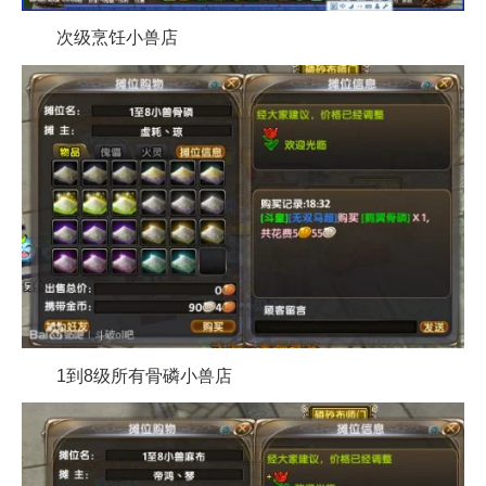
次级烹饪小兽店
1到8级所有骨磷小兽店