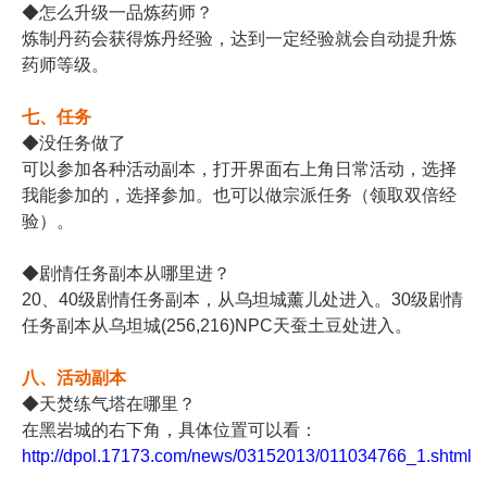
◆怎么升级一品炼药师
？
炼制丹药会获得炼丹经
验，达到一定经验就会
自动提升炼
药师等级。
七、任务
◆没任务做了
可以参加各种活动副本
，打开界面右上角日常
活动，选择
我能参加的
，选择参加。也可以做
宗派任务（领取双倍经
验）。
◆剧情任务副本从哪里
进？
20、40级剧情任务
副本，从乌坦城薰儿处
进入。30级剧情
任务
副本从乌坦城(256
,216)NPC天蚕
土豆处进入。
八、活动副本
◆天焚练气塔在哪里？
在黑岩城的右下角，具
体位置可以看：
http://dpol.17173.com/news/03152013/011034766_1.shtml