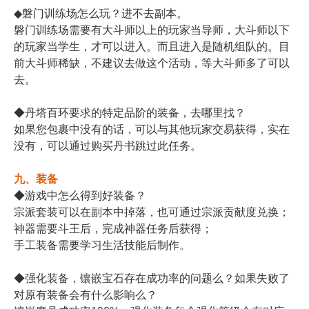
◆
磐门训练场怎么玩？进
不去副本。
磐门训练场需要有大斗
师以上的玩家当导师，
大斗师以下
的玩家当学
生，才可以进入。而且
进入是随机组队的。目
前大斗师稀缺，不建议
去做这个活动，等大斗
师多了可以
去。
◆丹塔百环要求的特定
品阶的装备，去哪里找
？
如果您包裹中没有的话
，可以与其他玩家交易
获得，实在
没有，可以
通过购买丹书跳过此任
务。
九、装备
◆游戏中怎么得到好装
备？
宗派套装可以在副本中
掉落，也可通过宗派贡
献度兑换；
神器需要斗王后，完成
神器任务后获得；
手工装备需要学习生活
技能后制作。
◆强化装备，镶嵌宝石
存在成功率的问题么？
如果失败了
对原有装备
会有什么影响么？